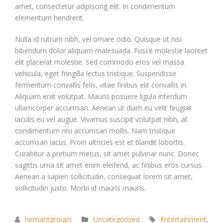
amet, consectetur adipiscing elit. In condimentum
elementum hendrerit.
Nulla id rutrum nibh, vel ornare odio. Quisque ut nisi
bibendum dolor aliquam malesuada. Fusce molestie laoreet
elit placerat molestie. Sed commodo eros vel massa
vehicula, eget fringilla lectus tristique. Suspendisse
fermentum convallis felis, vitae finibus elit convallis in.
Aliquam erat volutpat. Mauris posuere ligula interdum
ullamcorper accumsan. Aenean ut diam eu velit feugiat
iaculis eu vel augue. Vivamus suscipit volutpat nibh, at
condimentum nisi accumsan mollis. Nam tristique
accumsan lacus. Proin ultricies est et blandit lobortis.
Curabitur a pretium metus, sit amet pulvinar nunc. Donec
sagittis urna sit amet enim eleifend, ac finibus eros cursus.
Aenean a sapien sollicitudin, consequat lorem sit amet,
sollicitudin justo. Morbi id mauris mauris.
hemantgroups
Uncategorized
Entertainment
,