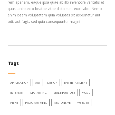
rem aperiam, eaque ipsa quae ab illo inventore veritatis et
quasi architecto beatae vitae dicta sunt explicabo. Nemo
enim ipsam voluptatem quia voluptas sit aspernatur aut
odit aut fugit, sed quia consequuntur magni
Tags
APPLICATION
ART
DESIGN
ENTERTAINMENT
INTERNET
MARKETING
MULTIPURPOSE
MUSIC
PRINT
PROGRAMMING
RESPONSIVE
WEBSITE